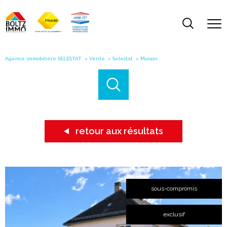
Agence immobilière SELESTAT
Vente
Selestat
Maison
retour aux résultats
sous-compromis
exclusif