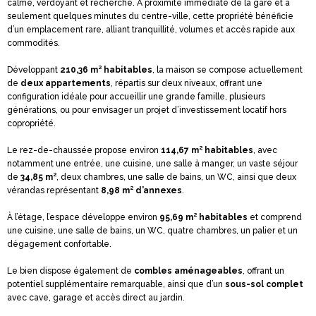
calme, verdoyant et recherché. À proximité immédiate de la gare et à
seulement quelques minutes du centre-ville, cette propriété bénéficie
d’un emplacement rare, alliant tranquillité, volumes et accès rapide aux
commodités.
Développant
210,36 m² habitables
, la maison se compose actuellement
de
deux appartements
, répartis sur deux niveaux, offrant une
configuration idéale pour accueillir une grande famille, plusieurs
générations, ou pour envisager un projet d’investissement locatif hors
copropriété.
Le rez-de-chaussée propose environ
114,67 m² habitables
, avec
notamment une entrée, une cuisine, une salle à manger, un vaste séjour
de
34,85 m²
, deux chambres, une salle de bains, un WC, ainsi que deux
vérandas représentant
8,98 m² d’annexes
.
À l’étage, l’espace développe environ
95,69 m² habitables
et comprend
une cuisine, une salle de bains, un WC, quatre chambres, un palier et un
dégagement confortable.
Le bien dispose également de
combles aménageables
, offrant un
potentiel supplémentaire remarquable, ainsi que d’un
sous-sol complet
avec cave, garage et accès direct au jardin.