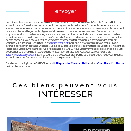
envoyer
Les informations recueillies sur ce formulaire sont enregistrées dans un fichier informatisé par La Boite Immo
agissant comme Sous-traitant du traitement pour la gestion de la clientèle/prospects de l'Agence / du
Réseau qui reste Responsable du Traitement de vos Données personnelles. La base légale du traitement
repose sur l'intérêt légitime de l'Agence / du Réseau. Elles sont conservées jusqu'à demande de
suppression et sont destinées à l'Agence / au Réseau. Conformément à la loi « informatique et libertés »,
vous disposez des droits d’accès, de rectification, d’effacement, d’opposition, de limitation et de portabilité
de vos données. Vous pouvez retirer votre consentement à tout moment en contactant directement
l’Agence / Le Réseau. Consultez le site
https://cnil.fr/fr
pour plus d’informations sur vos droits. Si vous
estimez, après avoir contacté l'Agence / le Réseau, que vos droits « Informatique et Libertés » ne sont pas
respectés, vous pouvez adresser une réclamation à la CNIL. Nous vous informons de l’existence de la liste
d'opposition au démarchage téléphonique « Bloctel », sur laquelle vous pouvez vous inscrire ici :
https://www.bloctel.gouv.fr
. Dans le cadre de la protection des Données personnelles, nous vous invitons à
ne pas inscrire de Données sensibles dans le champ de saisie libre.
Ce site est protégé par reCAPTCHA, les
Politiques de Confidentialité
et es
Conditions d'utilisation
de Google s'appliquent.
Ces biens peuvent vous
INTÉRESSER
sous-compromis