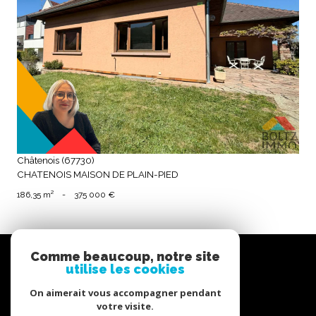
voir le bien
Châtenois (67730)
CHATENOIS MAISON DE PLAIN-PIED
186,35 m²
-
375 000 €
Nous
Comme beaucoup, notre site
suivre
utilise les cookies
On aimerait vous accompagner pendant
votre visite.