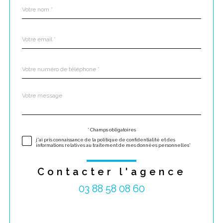
Nom
Fieldset
*
par
défaut
email
*
Téléphone
*
Message
Fieldset
*
par
défaut
* Champs obligatoires
Validation
j'ai pris connaissance de la politique de confidentialité et des
informations relatives au traitement de mes données personnelles*
Contacter l'agence
03 88 58 08 60
Validation