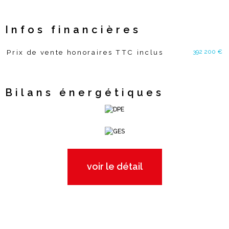
Infos financières
392 200 €
Prix de vente honoraires TTC inclus
Caractéristiques
Valeurs
Bilans énergétiques
voir le détail