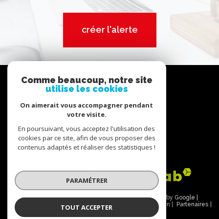
créer l'alerte
Nous
Comme beaucoup, notre site
suivre
utilise les cookies
On aimerait vous accompagner pendant
votre visite.
En poursuivant, vous acceptez l'utilisation des
Nous
cookies par ce site, afin de vous proposer des
contenus adaptés et réaliser des statistiques !
adhérons
PARAMÉTRER
© 2026 | Tous droits réservés | Traduction powered by Google |
Nos honoraires
Plan du site
Mentions légales
Admin
Partenaires
TOUT ACCEPTER
Politique RGPD
Cookies