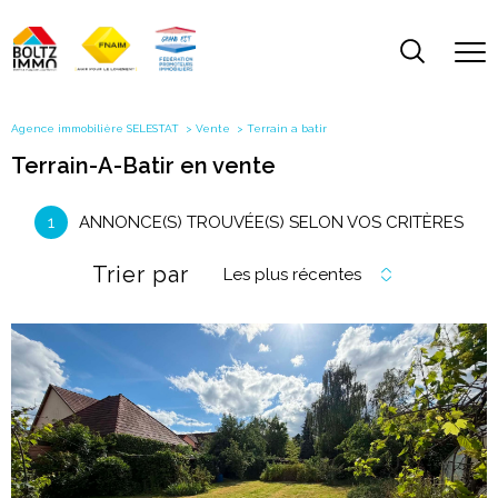
Agence immobilière SELESTAT
Vente
Terrain a batir
Terrain-A-Batir en vente
1
ANNONCE(S) TROUVÉE(S) SELON VOS CRITÈRES
Trier par
Les plus récentes
voir le