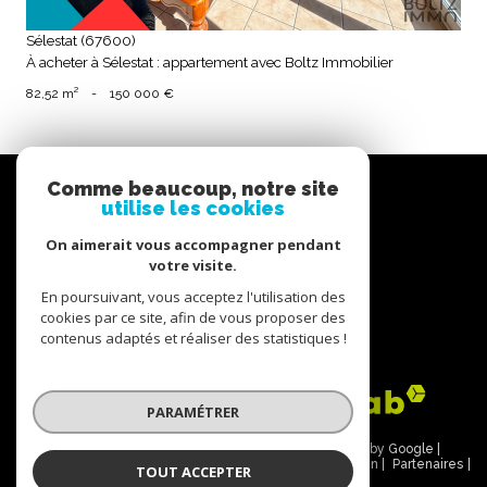
Sélestat (67600)
À acheter à Sélestat : appartement avec Boltz Immobilier
82,52 m²
-
150 000 €
Nous
Comme beaucoup, notre site
suivre
utilise les cookies
On aimerait vous accompagner pendant
votre visite.
En poursuivant, vous acceptez l'utilisation des
Nous
cookies par ce site, afin de vous proposer des
contenus adaptés et réaliser des statistiques !
adhérons
PARAMÉTRER
© 2026 | Tous droits réservés | Traduction powered by Google |
Nos honoraires
Plan du site
Mentions légales
Admin
Partenaires
TOUT ACCEPTER
Politique RGPD
Cookies