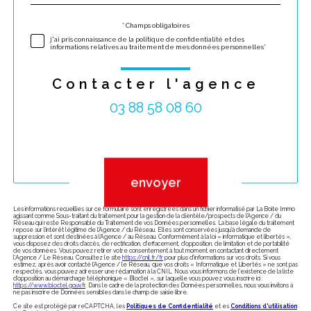
défaut
* Champs obligatoires
Validation
j'ai pris connaissance de la politique de confidentialité et des
informations relatives au traitement de mes données personnelles*
Contacter l'agence
03 88 58 08 60
Validation
envoyer
Les informations recueillies sur ce formulaire sont enregistrées dans un fichier informatisé par La Boite Immo
agissant comme Sous-traitant du traitement pour la gestion de la clientèle/prospects de l'Agence / du
Réseau qui reste Responsable du Traitement de vos Données personnelles. La base légale du traitement
repose sur l'intérêt légitime de l'Agence / du Réseau. Elles sont conservées jusqu'à demande de
suppression et sont destinées à l'Agence / au Réseau. Conformément à la loi « informatique et libertés »,
vous disposez des droits d’accès, de rectification, d’effacement, d’opposition, de limitation et de portabilité
de vos données. Vous pouvez retirer votre consentement à tout moment en contactant directement
l’Agence / Le Réseau. Consultez le site
https://cnil.fr/fr
pour plus d’informations sur vos droits. Si vous
estimez, après avoir contacté l'Agence / le Réseau, que vos droits « Informatique et Libertés » ne sont pas
respectés, vous pouvez adresser une réclamation à la CNIL. Nous vous informons de l’existence de la liste
d'opposition au démarchage téléphonique « Bloctel », sur laquelle vous pouvez vous inscrire ici :
https://www.bloctel.gouv.fr
. Dans le cadre de la protection des Données personnelles, nous vous invitons à
ne pas inscrire de Données sensibles dans le champ de saisie libre.
Ce site est protégé par reCAPTCHA, les
Politiques de Confidentialité
et es
Conditions d'utilisation