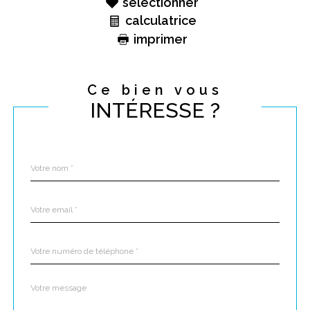
sélectionner
calculatrice
imprimer
Ce bien vous
INTÉRESSE ?
Nom
Fieldset
*
par
défaut
email
*
Téléphone
*
Message
Fieldset
*
par