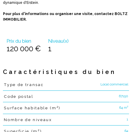
dynamique d'Erstein.
Pour plus d'informations ou organiser une visite, contactez BOLTZ
IMMOBILIER.
Prix du bien
Niveau(x)
120 000 €
1
Caractéristiques du bien
Local commercial
Type de transac
Caractéristiques
Valeurs
67150
Code postal
64 m²
Surface habitable (m²)
1
Nombre de niveaux
64
Superficie (m²)