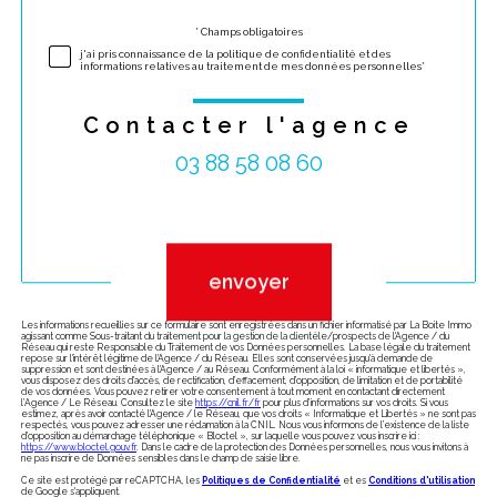
* Champs obligatoires
Validation
j'ai pris connaissance de la politique de confidentialité et des
informations relatives au traitement de mes données personnelles*
Contacter l'agence
03 88 58 08 60
Validation
envoyer
Les informations recueillies sur ce formulaire sont enregistrées dans un fichier informatisé par La Boite Immo
agissant comme Sous-traitant du traitement pour la gestion de la clientèle/prospects de l'Agence / du
Réseau qui reste Responsable du Traitement de vos Données personnelles. La base légale du traitement
repose sur l'intérêt légitime de l'Agence / du Réseau. Elles sont conservées jusqu'à demande de
suppression et sont destinées à l'Agence / au Réseau. Conformément à la loi « informatique et libertés »,
vous disposez des droits d’accès, de rectification, d’effacement, d’opposition, de limitation et de portabilité
de vos données. Vous pouvez retirer votre consentement à tout moment en contactant directement
l’Agence / Le Réseau. Consultez le site
https://cnil.fr/fr
pour plus d’informations sur vos droits. Si vous
estimez, après avoir contacté l'Agence / le Réseau, que vos droits « Informatique et Libertés » ne sont pas
respectés, vous pouvez adresser une réclamation à la CNIL. Nous vous informons de l’existence de la liste
d'opposition au démarchage téléphonique « Bloctel », sur laquelle vous pouvez vous inscrire ici :
https://www.bloctel.gouv.fr
. Dans le cadre de la protection des Données personnelles, nous vous invitons à
ne pas inscrire de Données sensibles dans le champ de saisie libre.
Ce site est protégé par reCAPTCHA, les
Politiques de Confidentialité
et es
Conditions d'utilisation
de Google s'appliquent.