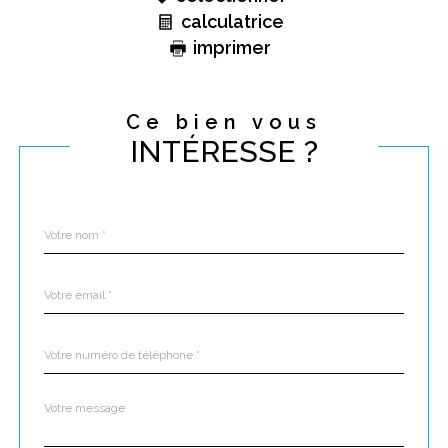
calculatrice
imprimer
Ce bien vous
INTÉRESSE ?
Nom
Fieldset
*
par
défaut
email
*
Téléphone
*
Message
Fieldset
*
par
défaut