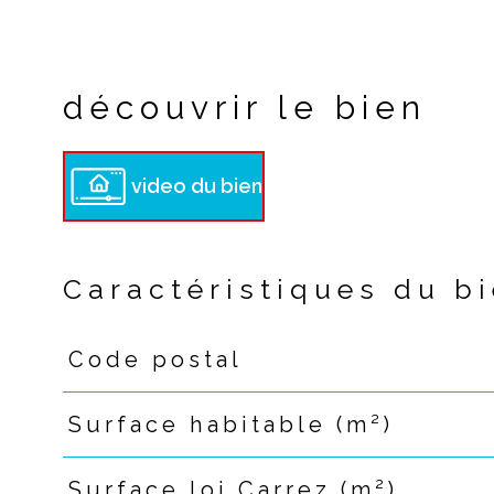
découvrir le bien
video du bien
Caractéristiques du b
Code postal
Caractéristiques
Valeurs
Surface habitable (m²)
Surface loi Carrez (m²)