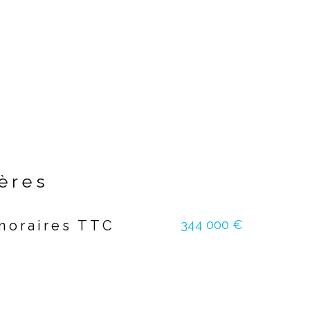
ières
344 000 €
onoraires TTC