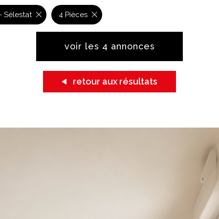
de l'immo pro
 Sélestat
4 Pièces
voir les
4
annonces
retour aux résultats