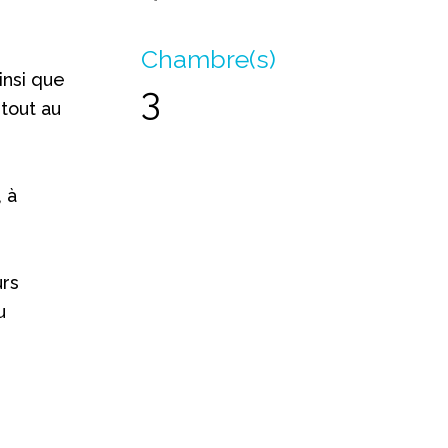
Chambre(s)
insi que
3
 tout au
 à
urs
u