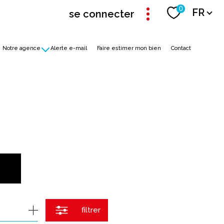
Langue
0
FR
se connecter
Notre agence
Alerte e-mail
Faire estimer mon bien
Contact
couvrez-nous
crutement
filtrer