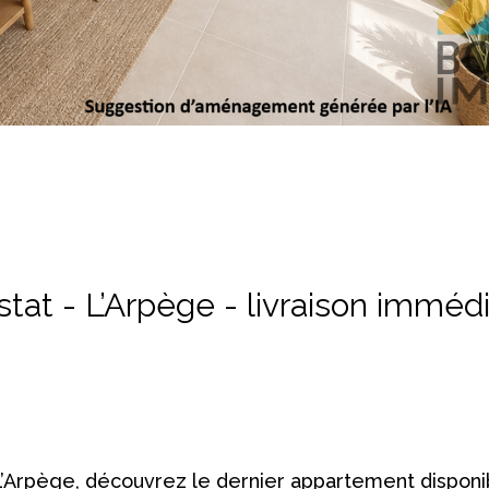
stat - L’Arpège - livraison imméd
e L’Arpège, découvrez le dernier appartement disponi