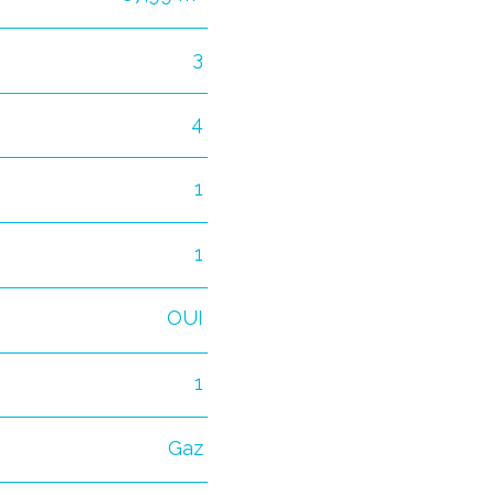
3
4
1
1
OUI
1
Gaz