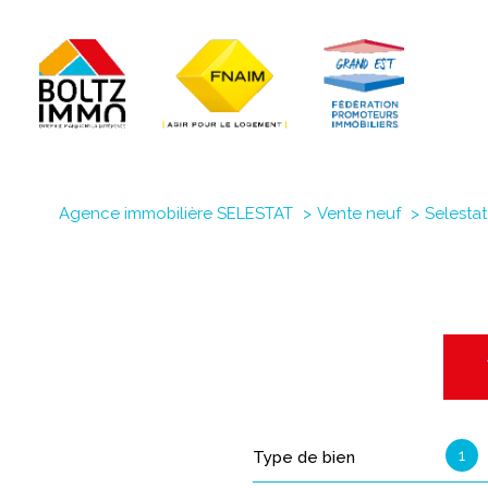
Biens à 
Bie
Conseils
Con
Agence immobilière SELESTAT
Vente neuf
Selestat
Document
Piè
le 
1
Type de bien