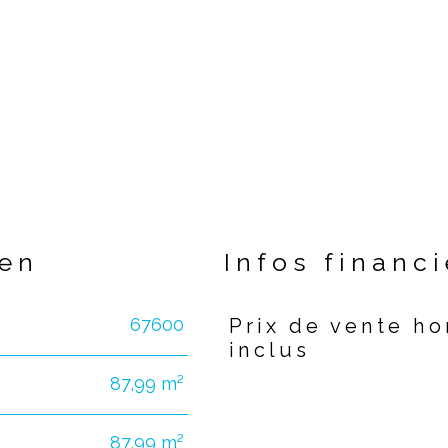
ien
Infos financ
67600
Prix de vente h
Caractéristiques
Valeurs
inclus
87,99 m²
87,99 m²