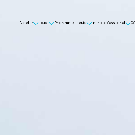
Acheter
Louer
Programmes neufs
Immo professionnel
Gé
s à la vente
Biens à la location
Découvrez nos
Ventes
programmes neufs
eils pour acquérir un bien
Conseils pour la location d'un bien
Locations
Les avantages du neuf
ments utiles à l'acquéreur
Pièces à fournir pour
le dossier locataire
Investissement locatif
et défiscalisation
Membre de la Fédération
des Promoteurs Immobiliers