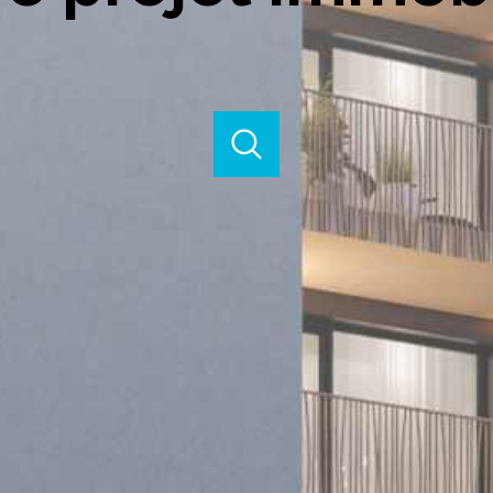
Acheter
Louer
Estimer
e l'ancien
de l'ancien
à l'année
Budget
du neuf
de l'immo pro
de l'immo pro
voir les
20
annonces