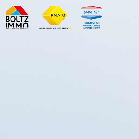
Bien
Cons
Docu