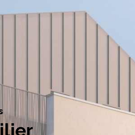
s
lier