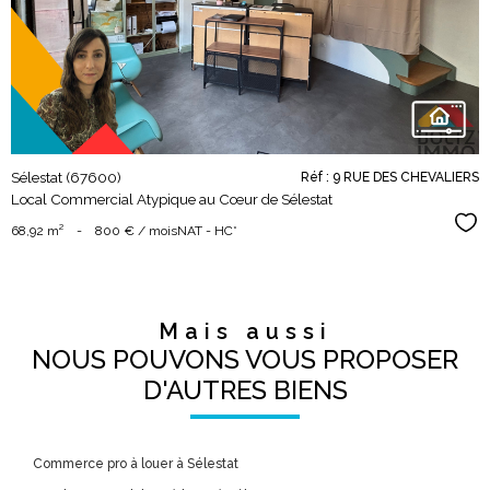
bien
Sélestat (67600)
Réf : 9 RUE DES CHEVALIERS
Local Commercial Atypique au Cœur de Sélestat
Sél
68,92 m²
-
800 € / mois
NAT - HC*
Mais aussi
NOUS POUVONS VOUS PROPOSER
D'AUTRES BIENS
Commerce pro à louer à Sélestat