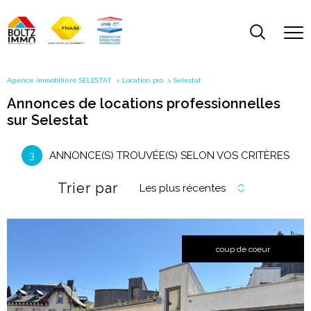
Agence immobilière SELESTAT
Location pro
Selestat
Annonces de locations professionnelles
sur Selestat
3
ANNONCE(S) TROUVÉE(S) SELON VOS CRITÈRES
Trier par
Les plus récentes
coup de coeur
voir le