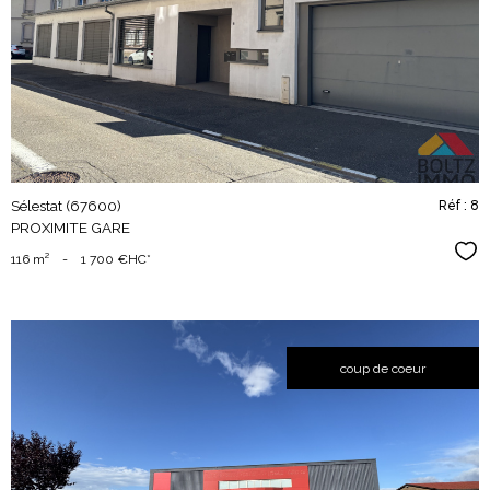
bien
Sélestat (67600)
Réf : 8
PROXIMITE GARE
Sél
116 m²
-
1 700 €
HC*
coup de coeur
voir le